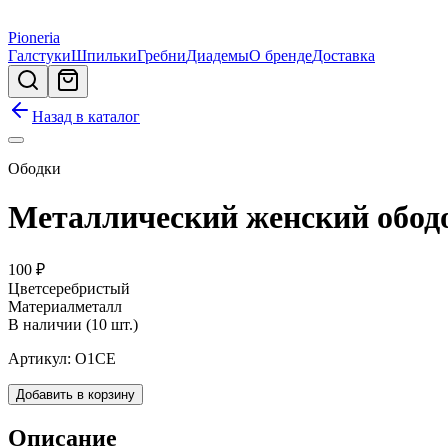
Pioneria
Галстуки
Шпильки
Гребни
Диадемы
О бренде
Доставка
Назад в каталог
Ободки
Металлический женский обод
100
₽
Цвет
серебристый
Материал
металл
В наличии (10 шт.)
Артикул:
О1СЕ
Добавить в корзину
Описание