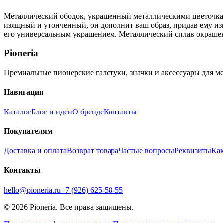
Металлический ободок, украшенный металлическими цветочками
изящный и утонченный, он дополнит ваш образ, придав ему изы
его универсальным украшением. Металлический сплав окрашен о
Pioneria
Премиальные пионерские галстуки, значки и аксессуары для м
Навигация
Каталог
Блог и идеи
О бренде
Контакты
Покупателям
Доставка и оплата
Возврат товара
Частые вопросы
Реквизиты
Как
Контакты
hello@pioneria.ru
+7 (926) 625-58-55
©
2026
Pioneria. Все права защищены.