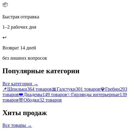
📦
Быстрая отправка
1–2 рабочих дня
↩️
Возврат 14 дней
без лишних вопросов
Популярные категории
Все категории →
📌
Шпильки
364
товаров
🎀
Галстуки
301
товаров
💎
Гребни
293
товаров
👑
Диадемы
149
товаров
✨
Гирлянды интерьерные
139
товаров
🌸
Ободки
32
товаров
Хиты продаж
Все товары →