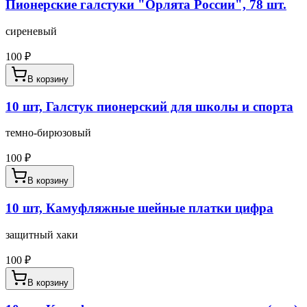
Пионерские галстуки "Орлята России", 78 шт.
сиреневый
100
₽
В корзину
10 шт, Галстук пионерский для школы и спорта
темно-бирюзовый
100
₽
В корзину
10 шт, Камуфляжные шейные платки цифра
защитный хаки
100
₽
В корзину